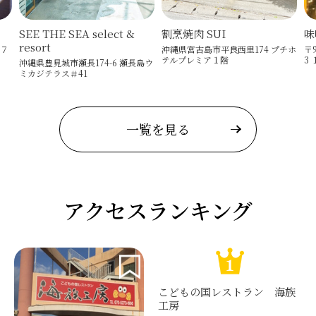
SEE THE SEA select &
割烹焼肉 SUI
味
resort
−７
沖縄県宮古島市平良西里174 プチホ
〒
テルプレミア１階
3 
沖縄県豊見城市瀬長174-6 瀬長島ウ
ミカジテラス＃41
一覧を見る
アクセスランキング
こどもの国レストラン 海族
工房