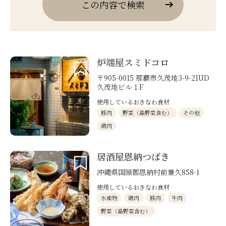
この内容で検索
炉端屋スミドコロ
〒905-0015 那覇市久茂地3-9-21UD
久茂地ビル１F
使用しているおきなわ食材
豚肉
野菜（島野菜含む）
その他
鶏肉
居酒屋恩納つばき
沖縄県国頭郡恩納村前兼久858-1
使用しているおきなわ食材
水産物
鶏肉
豚肉
牛肉
野菜（島野菜含む）