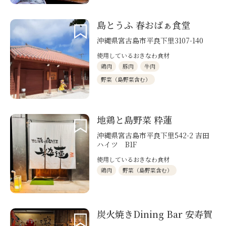
島とうふ 春おばぁ食堂
沖縄県宮古島市平良下里3107-140
使用しているおきなわ食材
鶏肉
豚肉
牛肉
野菜（島野菜含む）
地鶏と島野菜 粋蓮
沖縄県宮古島市平良下里542-2 吉田
ハイツ B1F
使用しているおきなわ食材
鶏肉
野菜（島野菜含む）
炭火焼きDining Bar 安寿賀