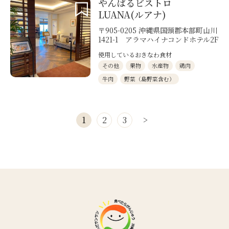
やんばるビストロ
LUANA(ルアナ)
〒905-0205 沖縄県国頭郡本部町山川
1421-1 アラマハイナコンドホテル2F
使用しているおきなわ食材
その他
果物
水産物
鶏肉
牛肉
野菜（島野菜含む）
1
2
3
>