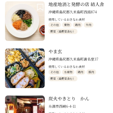
地産地消と発酵の店 結人舎
沖縄県島尻郡久米島町西銘874
使用しているおきなわ食材
その他
果物
鶏肉
牛肉
野菜（島野菜含む）
やま玄
沖縄県島尻郡久米島町謝名堂37
使用しているおきなわ食材
その他
水産物
鶏肉
豚肉
野菜（島野菜含む）
炭火やきとり かん
糸満市西崎6-4-11