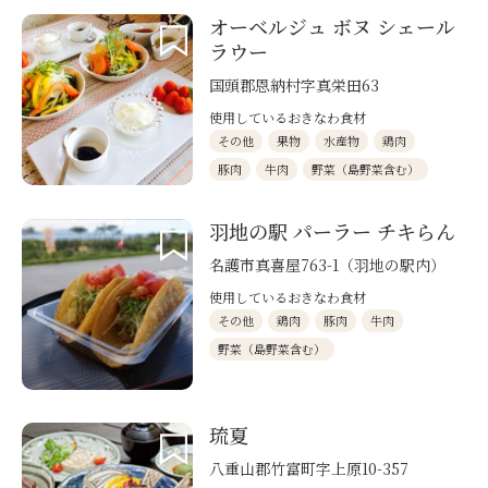
オーベルジュ ボヌ シェール
ラウー
国頭郡恩納村字真栄田63
使用しているおきなわ食材
その他
果物
水産物
鶏肉
豚肉
牛肉
野菜（島野菜含む）
羽地の駅 パーラー チキらん
名護市真喜屋763-1（羽地の駅内）
使用しているおきなわ食材
その他
鶏肉
豚肉
牛肉
野菜（島野菜含む）
琉夏
八重山郡竹富町字上原10-357