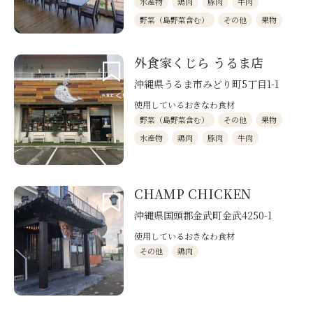
水産物
鶏肉
豚肉
牛肉
野菜（島野菜含む）
その他
果物
外食家くじら うるま店
沖縄県うるま市みどり町5丁目1-1
使用しているおきなわ食材
野菜（島野菜含む）
その他
果物
水産物
鶏肉
豚肉
牛肉
CHAMP CHICKEN
沖縄県国頭郡金武町金武4250-1
使用しているおきなわ食材
その他
鶏肉