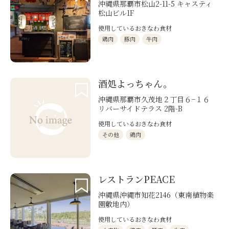
沖縄県那覇市松山2-11-5 キャスティ
松山ビル1F
使用しているおきなわ食材
鶏肉
豚肉
牛肉
酒処よっちゃん。
沖縄県那覇市久茂地２丁目６−１６
リバーサイドテラス 2階-B
使用しているおきなわ食材
その他
鶏肉
レストランPEACE
沖縄県沖縄市知花2146（東南植物楽
園敷地内）
使用しているおきなわ食材