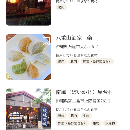
使用しているおきなわ食材
鶏肉
八重山酒家 楽
沖縄県石垣市大浜116-2
使用しているおきなわ食材
鶏肉
豚肉
野菜（島野菜含む）
南風（ぱいかじ）屋台村
沖縄県宮古島市上野宮国761-1
使用しているおきなわ食材
鶏肉
豚肉
牛肉
野菜（島野菜含む）
果物
水産物