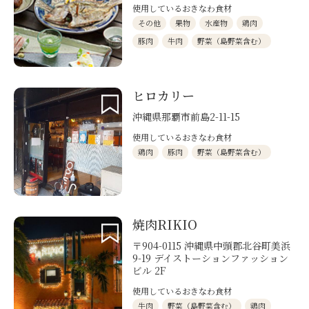
使用しているおきなわ食材
その他
果物
水産物
鶏肉
豚肉
牛肉
野菜（島野菜含む）
ヒロカリー
沖縄県那覇市前島2-11-15
使用しているおきなわ食材
鶏肉
豚肉
野菜（島野菜含む）
焼肉RIKIO
〒904-0115 沖縄県中頭郡北谷町美浜
9-19 デイストーションファッション
ビル 2F
使用しているおきなわ食材
牛肉
野菜（島野菜含む）
鶏肉