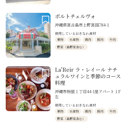
ポルトチェルヴォ
沖縄県宮古島市上野宮国784-1
使用しているおきなわ食材
果物
水産物
鶏肉
豚肉
牛肉
野菜（島野菜含む）
La'Reir ラ・レイール ナチ
ュラルワインと季節のコース
料理
沖縄市照屋１丁目44-1星アパート１F
左
使用しているおきなわ食材
果物
水産物
鶏肉
豚肉
牛肉
野菜（島野菜含む）