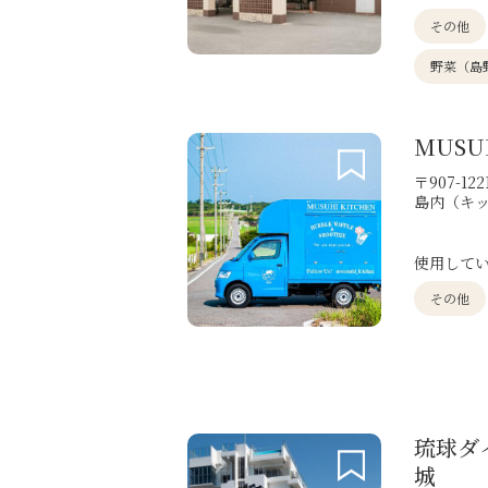
その他
野菜（島
MUS
〒907-1
島内（キ
使用して
その他
琉球ダ
城