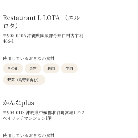
Restaurant L LOTA （エル
ロタ）
〒905-0406 沖縄県国頭郡今帰仁村古宇利
466-1
使用しているおきなわ食材
その他
果物
豚肉
牛肉
野菜（島野菜含む）
かんなplus
〒904-0113 沖縄県中頭郡北谷町宮城1-722
ベイリッチマンション1階
使用しているおきなわ食材