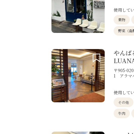
使用して
果物
野菜（島
やんば
LUAN
〒905-0
1 アラマ
使用して
その他
牛肉