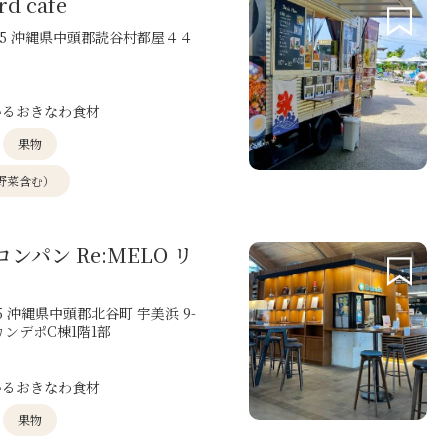
rd cafe
0305 沖縄県中頭郡読谷村都屋４４
いるおきなわ食材
果物
野菜含む）
ンパン Re:MELO リ
115 沖縄県中頭郡北谷町 宇美浜 9-
カンデポC棟1階1部
いるおきなわ食材
果物