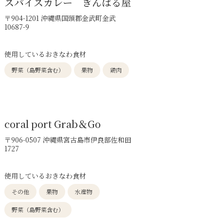
スパイスカレー ぎんばる屋
〒904-1201 沖縄県国頭郡金武町金武
10687-9
使用しているおきなわ食材
野菜（島野菜含む）
果物
鶏肉
coral port Grab＆Go
〒906-0507 沖縄県宮古島市伊良部佐和田
1727
使用しているおきなわ食材
その他
果物
水産物
野菜（島野菜含む）