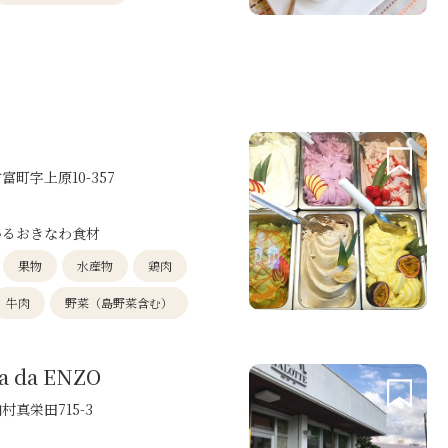
富町字上原10-357
いるおきなわ食材
果物
水産物
鶏肉
牛肉
野菜（島野菜含む）
ia da ENZO
村真栄田715-3