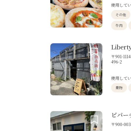
使用して
その他
牛肉
Libert
〒901-1
496-2
使用して
果物
ピパー
〒900-00