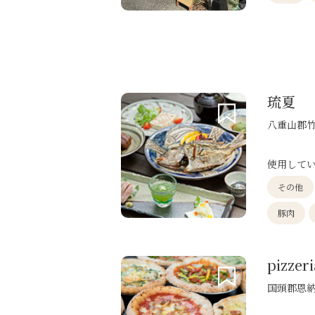
琉夏
八重山郡竹
使用して
その他
豚肉
pizzer
国頭郡恩納