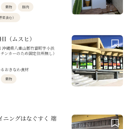
果物
豚肉
野菜含む）
UHI（ムスヒ）
221 沖縄県八重山郡竹富町字小浜
ッチンカーのため固定住所無し）
いるおきなわ食材
果物
イニングはなぐすく 端