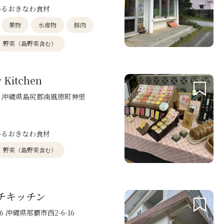
いるおきなわ食材
果物
水産物
豚肉
野菜（島野菜含む）
y Kitchen
114 沖縄県島尻郡南風原町神里
いるおきなわ食材
野菜（島野菜含む）
チキッチン
36 沖縄県那覇市西2-6-16