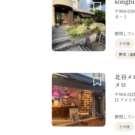
songbi
〒904-
８－１
使用して
その他
野菜（島
北谷メロ
メロ
〒904-0
12 アメリ
使用して
その他