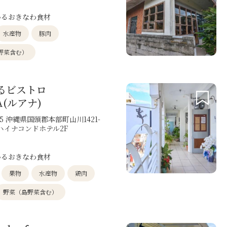
いるおきなわ食材
水産物
豚肉
野菜含む）
るビストロ
A(ルアナ)
205 沖縄県国頭郡本部町山川1421-
ハイナコンドホテル2F
いるおきなわ食材
果物
水産物
鶏肉
野菜（島野菜含む）