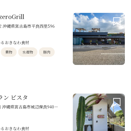
eroGrill
012 沖縄県宮古島市平良西里596
いるおきなわ食材
果物
水産物
豚肉
ラン ビスタ
101 沖縄県宮古島市城辺保良940－
いるおきなわ食材