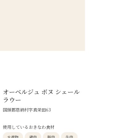
オーベルジュ ボヌ シェール
ラウー
国頭郡恩納村字真栄田63
使用しているおきなわ食材
水産物
鶏肉
豚肉
牛肉