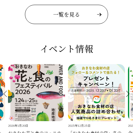
一覧を見る
イベント情報
2026年1月20日
2025年12月25日
20
テ
おきなわ花と食のフェステ
「おきなわ食材の店」冬の
令