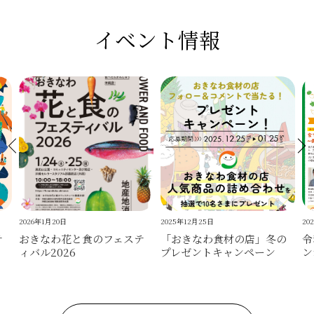
イベント情報
2026年1月20日
2025年12月25日
20
テ
おきなわ花と食のフェステ
「おきなわ食材の店」冬の
令
ィバル2026
プレゼントキャンペーン
ン