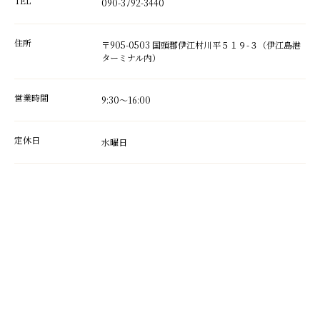
TEL
090-3792-3440
住所
〒905-0503 国頭郡伊江村川平５１９-３（伊江島港
ターミナル内）
営業時間
9:30～16:00
定休日
水曜日