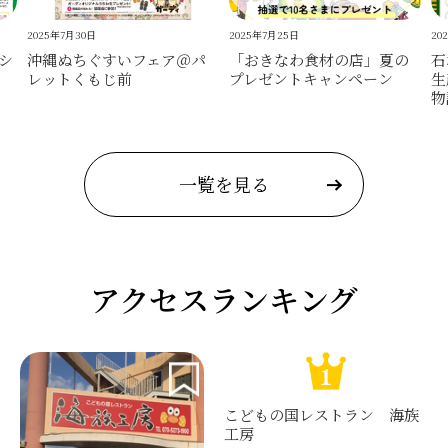
2025年7月30日
2025年7月25日
20
シ
沖縄ぬちぐすいフェア＠パ
「おきなわ食材の店」夏の
石
レットくもじ前
プレゼントキャンペーン
生
物
一覧を見る
アクセスランキング
こどもの国レストラン 海族
工房