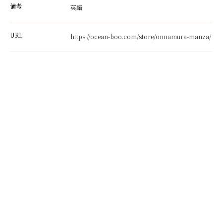
備考
英語
URL
https://ocean-boo.com/store/onnamura-manza/