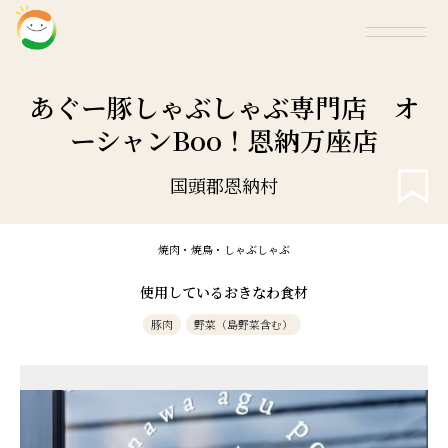
あぐー豚しゃぶしゃぶ専門店 オ
ーシャンBoo！恩納万座店
国頭郡恩納村
焼肉・焼鳥・しゃぶしゃぶ
使用しているおきなわ食材
豚肉
野菜（島野菜含む）