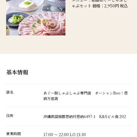
ゃぶセット 価格：2,950円 税込
基本情報
店名
あぐー豚しゃぶしゃぶ専門店 オーシャンBoo！恩
納万座店
住所
沖縄県国頭郡恩納村恩納6497-1 K&Sビル南 202
営業時間
17:00 ～ 22:00 L.O 21:30