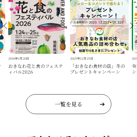
2026年1月20日
2025年12月25日
20
テ
おきなわ花と食のフェステ
「おきなわ食材の店」冬の
令
ィバル2026
プレゼントキャンペーン
ン
一覧を見る