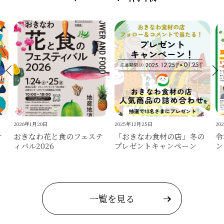
2026年1月20日
2025年12月25日
20
テ
おきなわ花と食のフェステ
「おきなわ食材の店」冬の
令
ィバル2026
プレゼントキャンペーン
ン
一覧を見る