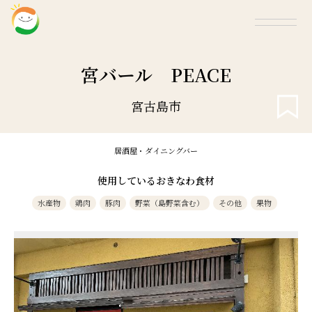
宮バール PEACE
宮古島市
居酒屋・ダイニングバー
使用しているおきなわ食材
水産物
鶏肉
豚肉
野菜（島野菜含む）
その他
果物