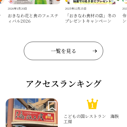
2026年1月20日
2025年12月25日
20
テ
おきなわ花と食のフェステ
「おきなわ食材の店」冬の
令
ィバル2026
プレゼントキャンペーン
ン
一覧を見る
アクセスランキング
こどもの国レストラン 海族
工房