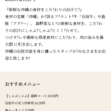
『新鮮な沖縄の食材をこた?わりの出汁て?』
食材の宝庫「沖縄」か?誇るフ?ラント?牛「石垣牛」や島
豚「アク?ー」、 島野菜なと?の新鮮な食材を、こた?わ
りの出汁にしゃふ?しゃふ?とくく?らせて。
つけタ?レや薬味も県産食材にこた?わり、肉の旨みを最
大限 に引き出します。
沖縄の伝統衣装を身に纏ったスタッフか?みなさまをお出
迎え致します!
おすすめメニュー
【しゃぶしゃぶ】島豚コース:4268円
石垣牛の炙り肉寿司:1628円
島らっきょう:528円