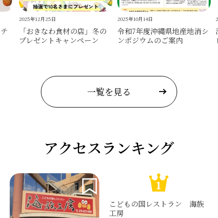
2025年12月25日
2025年10月14日
20
テ
「おきなわ食材の店」冬の
令和7年度沖縄県地産地消シ
沖
プレゼントキャンペーン
ンポジウムのご案内
レ
一覧を見る
アクセスランキング
こどもの国レストラン 海族
工房