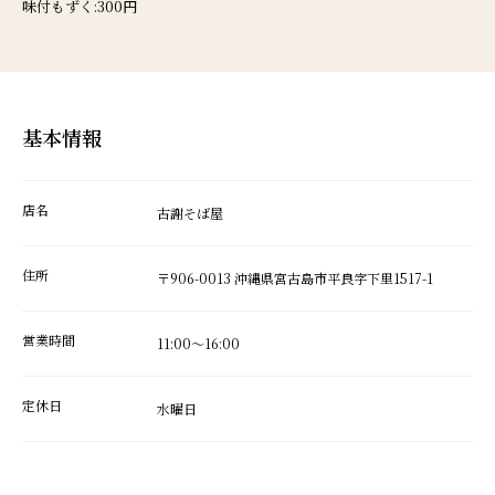
味付もずく:300円
基本情報
店名
古謝そば屋
住所
〒906-0013 沖縄県宮古島市平良字下里1517-1
営業時間
11:00～16:00
定休日
水曜日