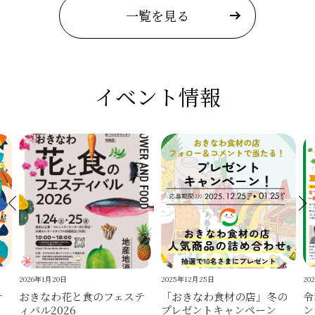
一覧を見る
イベント情報
2026年1月20日
2025年12月25日
202
テ
おきなわ花と食のフェステ
「おきなわ食材の店」冬の
令
ィバル2026
プレゼントキャンペーン
ン