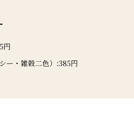
ー
5円
シー・雑穀二色）:385円