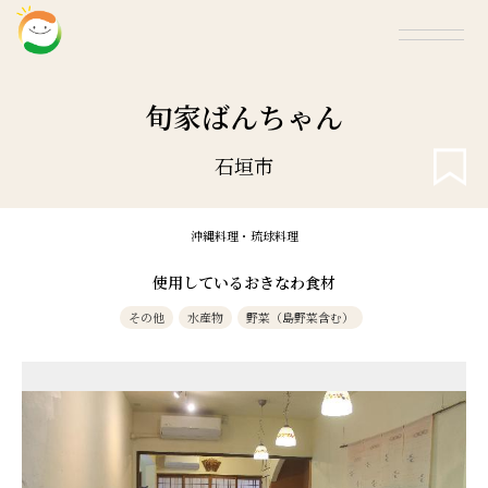
旬家ばんちゃん
石垣市
沖縄料理・琉球料理
使用しているおきなわ食材
その他
水産物
野菜（島野菜含む）