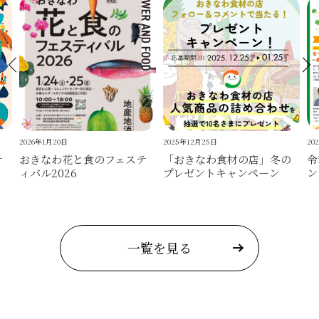
2026年1月20日
2025年12月25日
20
テ
おきなわ花と食のフェステ
「おきなわ食材の店」冬の
令
ィバル2026
プレゼントキャンペーン
ン
一覧を見る