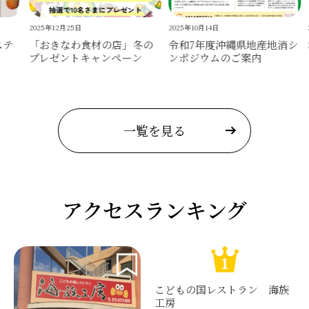
2025年12月25日
2025年10月14日
20
テ
「おきなわ食材の店」冬の
令和7年度沖縄県地産地消シ
沖
プレゼントキャンペーン
ンポジウムのご案内
レ
一覧を見る
アクセスランキング
こどもの国レストラン 海族
工房