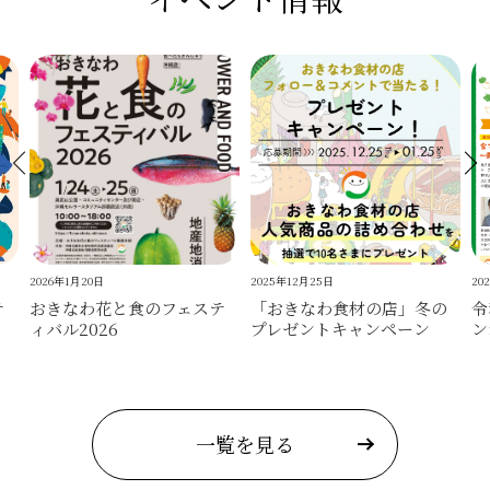
2026年1月20日
2025年12月25日
20
テ
おきなわ花と食のフェステ
「おきなわ食材の店」冬の
令
ィバル2026
プレゼントキャンペーン
ン
一覧を見る