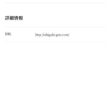
詳細情報
URL
http://ishigaki-gen.com/