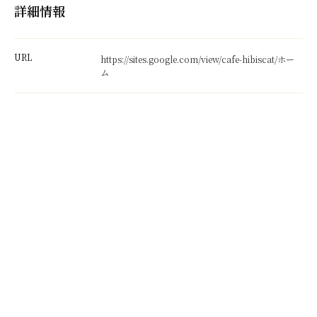
詳細情報
URL
https://sites.google.com/view/cafe-hibiscat/ホー
ム