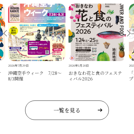
2026年7月29日
2026年1月20日
20
テ
沖縄空手ウィーク 7/28～
おきなわ花と食のフェステ
「
8/3開催
ィバル2026
プ
一覧を見る