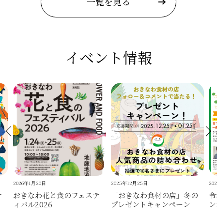
一覧を見る
イベント情報
2026年1月20日
2025年12月25日
20
テ
おきなわ花と食のフェステ
「おきなわ食材の店」冬の
令
ィバル2026
プレゼントキャンペーン
ン