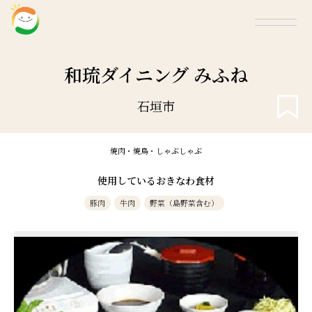
和琉ダイニング みふね
石垣市
焼肉・焼鳥・しゃぶしゃぶ
使用しているおきなわ食材
豚肉
牛肉
野菜（島野菜含む）