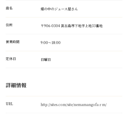
店名
畑の中のジュース屋さん
住所
〒906-0304 宮古島市下地字上地33番地
営業時間
9:00～18:00
定休日
日曜日
詳細情報
URL
http://sites.com/site/nemamangofaｒm/