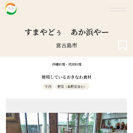
すまやどぅ あか浜やー
宮古島市
沖縄料理・琉球料理
使用しているおきなわ食材
牛肉
野菜（島野菜含む）