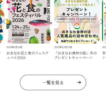
2026年1月20日
2025年12月25日
20
テ
おきなわ花と食のフェステ
「おきなわ食材の店」冬の
令
ィバル2026
プレゼントキャンペーン
ン
一覧を見る