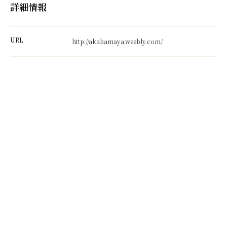
詳細情報
URL
http://akabamaya.weebly.com/