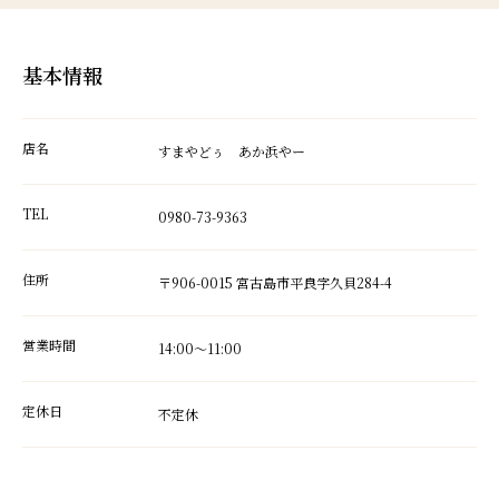
基本情報
店名
すまやどぅ あか浜やー
TEL
0980-73-9363
住所
〒906-0015 宮古島市平良字久貝284-4
営業時間
14:00～11:00
定休日
不定休