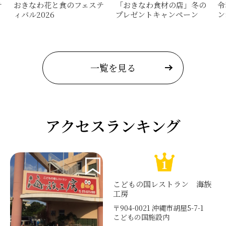
テ
おきなわ花と食のフェステ
「おきなわ食材の店」冬の
令
ィバル2026
プレゼントキャンペーン
ン
一覧を見る
アクセスランキング
こどもの国レストラン 海族
工房
〒904-0021 沖縄市胡屋5-7-1
こどもの国施設内