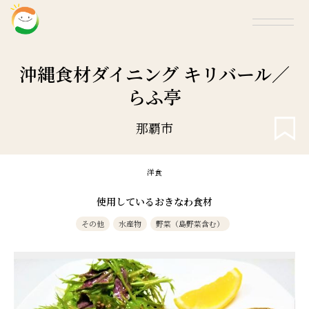
沖縄食材ダイニング キリバール／
らふ亭
那覇市
洋食
使用しているおきなわ食材
その他
水産物
野菜（島野菜含む）