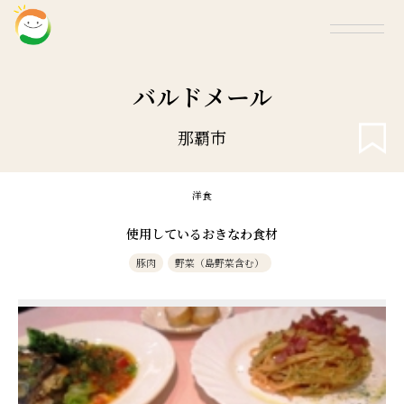
バルドメール
那覇市
洋食
使用しているおきなわ食材
豚肉
野菜（島野菜含む）