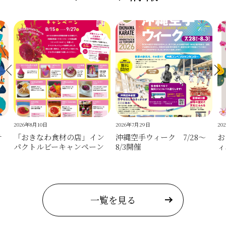
2026年8月10日
2026年7月29日
20
テ
「おきなわ食材の店」イン
沖縄空手ウィーク 7/28～
お
パクトルビーキャンペーン
8/3開催
ィ
一覧を見る