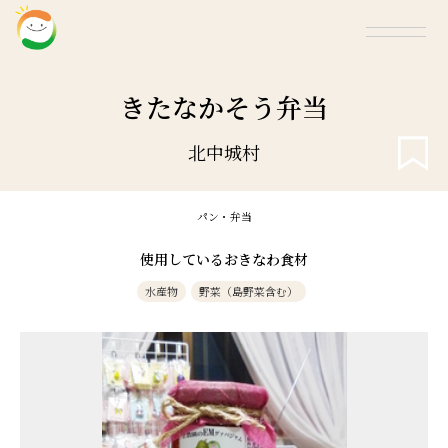
きたなかそう弁当
北中城村
パン・弁当
使用しているおきなわ食材
水産物
野菜（島野菜含む）