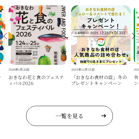
2025年12月25日
2025年10月14日
2
テ
「おきなわ食材の店」冬の
令和7年度沖縄県地産地消シ
プレゼントキャンペーン
ンポジウムのご案内
一覧を見る