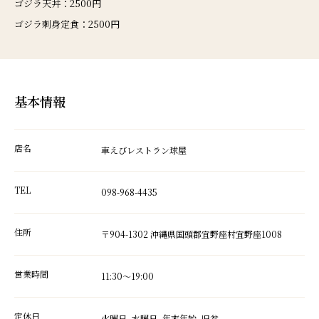
ゴジラ天丼：2500円
ゴジラ刺身定食：2500円
基本情報
店名
車えびレストラン球屋
TEL
098-968-4435
住所
〒904-1302 沖縄県国頭郡宜野座村宜野座1008
営業時間
11:30～19:00
定休日
火曜日, 水曜日, 年末年始, 旧盆