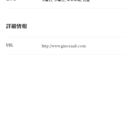
詳細情報
URL
http://www.ginozaab.com