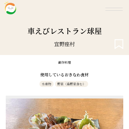
車えびレストラン球屋
宜野座村
創作料理
使用しているおきなわ食材
水産物
野菜（島野菜含む）