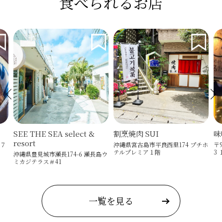
食べられるお店
EA select &
割烹焼肉 SUI
味噌めしや まる
沖縄県宮古島市平良西里174 プチホ
〒900-0021 沖縄県那
テルプレミア１階
3 １F
瀬長174-6 瀬長島ウ
41
一覧を見る